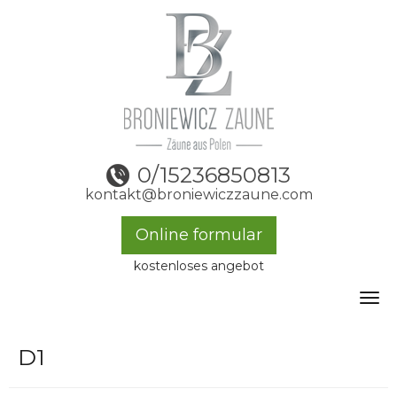
0/15236850813
kontakt@broniewiczzaune.com
Online formular
kostenloses angebot
Toggle
D1