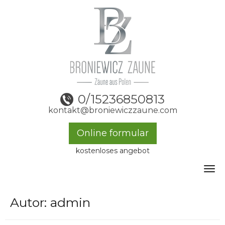
0/15236850813
kontakt@broniewiczzaune.com
Online formular
kostenloses angebot
Toggle
Autor:
admin